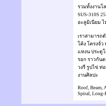
รวมทั้งงานโ
SUS-310S 25
อะลูมิเนียม ไ
เราสามารถดั
โค้ง โครงจั่ว
แหงน ประตูโค
รอก ราวกันตก
วงรี รูปไข่ 
งานศิลปะ
Roof, Beam, A
Spiral, Long-