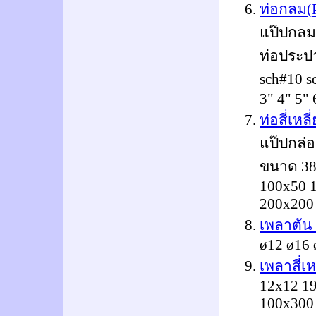
ท่อกลม(P
แป๊ปกลม 
ท่อประปา
sch#10 s
3" 4" 5" 
ท่อสี่เหล
แป๊ปกล่อง
ขนาด 38
100x50 
200x200
เพลาตัน
ø12 ø16 
เพลาสี่เห
12x12 1
100x300